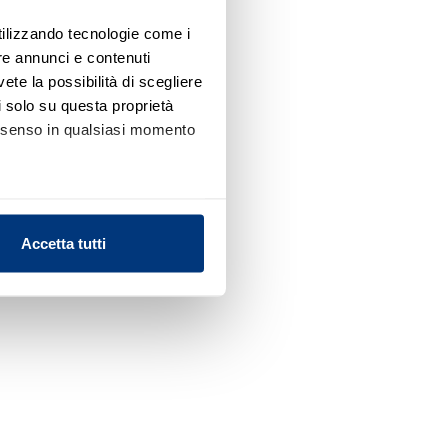
utilizzando tecnologie come i
re annunci e contenuti
vete la possibilità di scegliere
li solo su questa proprietà
consenso in qualsiasi momento
alche metro,
Accetta tutti
e specifiche (impronte
ezione dettagli
. Puoi
l media e per analizzare il
nostri partner che si occupano
azioni che ha fornito loro o