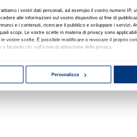
rattiamo i vostri dati personali, ad esempio il vostro numero IP, 
dere alle informazioni sul vostro dispositivo al fine di pubblica
Nessun risultato di ricerca
nunci e i contenuti, ricercare il pubblico e sviluppare i servizi. A
r quali scopi. Le vostre scelte in materia di privacy sono applicabi
Prova a modificare o rimuovere alcuni filtri o
to le vostre scelte. È possibile modificare o revocare il proprio 
a cambiare l'area di ricerca.
 o facendo clic sull'icona di attivazione della privacy.
mo anche:
oni sulla tua posizione geografica, con un'approssimazione di qu
Personalizza
spositivo, scansionandolo attivamente alla ricerca di caratteristich
aborati i tuoi dati personali e imposta le tue preferenze nella
s
consenso in qualsiasi momento dalla Dichiarazione sui cookie.
nalizzare contenuti ed annunci, per fornire funzionalità dei socia
inoltre informazioni sul modo in cui utilizza il nostro sito con i 
icità e social media, i quali potrebbero combinarle con altre inform