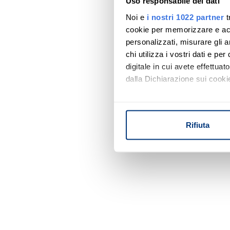
Uso responsabile dei dati
Noi e
i nostri 1022 partner
t
cookie per memorizzare e acce
personalizzati, misurare gli an
chi utilizza i vostri dati e pe
digitale in cui avete effettua
dalla Dichiarazione sui cookie
Con il tuo consenso, vorrem
raccogliere informazi
Rifiuta
Identificare il tuo di
digitali).
Approfondisci come vengono el
modificare o ritirare il tuo 
Utilizziamo i cookie per perso
nostro traffico. Condividiamo 
di analisi dei dati web, pubbl