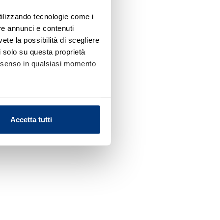
utilizzando tecnologie come i
re annunci e contenuti
vete la possibilità di scegliere
li solo su questa proprietà
consenso in qualsiasi momento
alche metro,
Accetta tutti
e specifiche (impronte
ezione dettagli
. Puoi
l media e per analizzare il
nostri partner che si occupano
azioni che ha fornito loro o