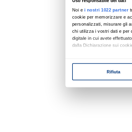
Uso responsabile dei dati
Noi e
i nostri 1022 partner
t
cookie per memorizzare e acce
personalizzati, misurare gli an
chi utilizza i vostri dati e pe
digitale in cui avete effettua
dalla Dichiarazione sui cookie
Con il tuo consenso, vorrem
raccogliere informazi
Rifiuta
Identificare il tuo di
digitali).
Approfondisci come vengono el
modificare o ritirare il tuo 
Utilizziamo i cookie per perso
nostro traffico. Condividiamo 
di analisi dei dati web, pubbl