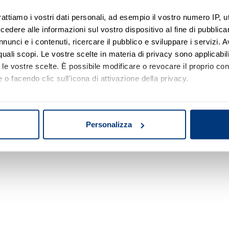
rattiamo i vostri dati personali, ad esempio il vostro numero IP, 
dere alle informazioni sul vostro dispositivo al fine di pubblica
Nessun risultato di ricerca
nunci e i contenuti, ricercare il pubblico e sviluppare i servizi. A
r quali scopi. Le vostre scelte in materia di privacy sono applicabi
Prova a modificare o rimuovere alcuni filtri o
to le vostre scelte. È possibile modificare o revocare il proprio 
a cambiare l'area di ricerca.
 o facendo clic sull'icona di attivazione della privacy.
mo anche:
oni sulla tua posizione geografica, con un'approssimazione di qu
Personalizza
spositivo, scansionandolo attivamente alla ricerca di caratteristich
aborati i tuoi dati personali e imposta le tue preferenze nella
s
consenso in qualsiasi momento dalla Dichiarazione sui cookie.
nalizzare contenuti ed annunci, per fornire funzionalità dei socia
inoltre informazioni sul modo in cui utilizza il nostro sito con i 
icità e social media, i quali potrebbero combinarle con altre inform