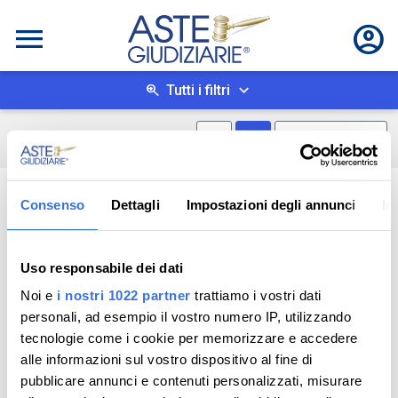
Tutti i filtri
Mostra mappa
Mostra come box
0
risultati
Salva ricerca
Consenso
Dettagli
Impostazioni degli annunci
In
Uso responsabile dei dati
Noi e
i nostri 1022 partner
trattiamo i vostri dati
personali, ad esempio il vostro numero IP, utilizzando
tecnologie come i cookie per memorizzare e accedere
alle informazioni sul vostro dispositivo al fine di
pubblicare annunci e contenuti personalizzati, misurare