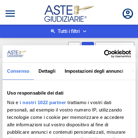
Tutti i filtri
Mostra mappa
Mostra come box
0
risultati
Salva ricerca
Consenso
Dettagli
Impostazioni degli annunci
In
Uso responsabile dei dati
Noi e
i nostri 1022 partner
trattiamo i vostri dati
personali, ad esempio il vostro numero IP, utilizzando
tecnologie come i cookie per memorizzare e accedere
alle informazioni sul vostro dispositivo al fine di
pubblicare annunci e contenuti personalizzati, misurare