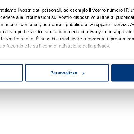
rattiamo i vostri dati personali, ad esempio il vostro numero IP, 
dere alle informazioni sul vostro dispositivo al fine di pubblica
Nessun risultato di ricerca
nunci e i contenuti, ricercare il pubblico e sviluppare i servizi. A
r quali scopi. Le vostre scelte in materia di privacy sono applicabi
Prova a modificare o rimuovere alcuni filtri o
to le vostre scelte. È possibile modificare o revocare il proprio 
a cambiare l'area di ricerca.
 o facendo clic sull'icona di attivazione della privacy.
mo anche:
oni sulla tua posizione geografica, con un'approssimazione di qu
Personalizza
spositivo, scansionandolo attivamente alla ricerca di caratteristich
aborati i tuoi dati personali e imposta le tue preferenze nella
s
consenso in qualsiasi momento dalla Dichiarazione sui cookie.
nalizzare contenuti ed annunci, per fornire funzionalità dei socia
inoltre informazioni sul modo in cui utilizza il nostro sito con i 
icità e social media, i quali potrebbero combinarle con altre inform