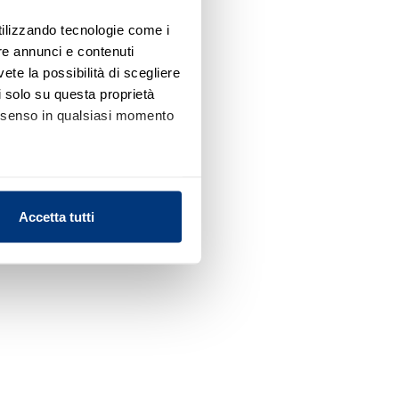
utilizzando tecnologie come i
re annunci e contenuti
vete la possibilità di scegliere
li solo su questa proprietà
consenso in qualsiasi momento
alche metro,
Accetta tutti
e specifiche (impronte
ezione dettagli
. Puoi
l media e per analizzare il
nostri partner che si occupano
azioni che ha fornito loro o