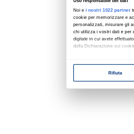
Uso responsabile dei dati
Noi e
i nostri 1022 partner
t
cookie per memorizzare e acce
personalizzati, misurare gli an
chi utilizza i vostri dati e pe
digitale in cui avete effettua
dalla Dichiarazione sui cookie
Con il tuo consenso, vorrem
raccogliere informazi
Rifiuta
Identificare il tuo di
digitali).
Approfondisci come vengono el
modificare o ritirare il tuo 
Utilizziamo i cookie per perso
nostro traffico. Condividiamo 
di analisi dei dati web, pubbl