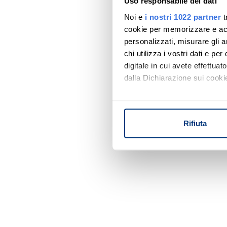
Uso responsabile dei dati
Noi e
i nostri 1022 partner
t
cookie per memorizzare e acce
personalizzati, misurare gli an
chi utilizza i vostri dati e pe
digitale in cui avete effettua
dalla Dichiarazione sui cookie
Con il tuo consenso, vorrem
raccogliere informazi
Rifiuta
Identificare il tuo di
digitali).
Approfondisci come vengono el
modificare o ritirare il tuo 
Utilizziamo i cookie per perso
nostro traffico. Condividiamo 
di analisi dei dati web, pubbl