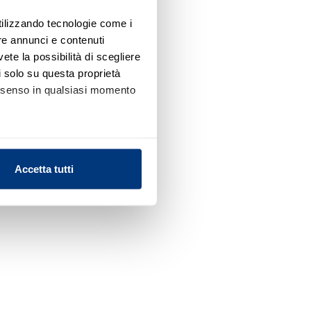
utilizzando tecnologie come i
re annunci e contenuti
vete la possibilità di scegliere
li solo su questa proprietà
consenso in qualsiasi momento
alche metro,
Accetta tutti
e specifiche (impronte
ezione dettagli
. Puoi
l media e per analizzare il
nostri partner che si occupano
azioni che ha fornito loro o