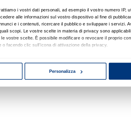
rattiamo i vostri dati personali, ad esempio il vostro numero IP, 
dere alle informazioni sul vostro dispositivo al fine di pubblica
Nessun risultato di ricerca
nunci e i contenuti, ricercare il pubblico e sviluppare i servizi. A
r quali scopi. Le vostre scelte in materia di privacy sono applicabi
Prova a modificare o rimuovere alcuni filtri o
to le vostre scelte. È possibile modificare o revocare il proprio 
a cambiare l'area di ricerca.
 o facendo clic sull'icona di attivazione della privacy.
mo anche:
oni sulla tua posizione geografica, con un'approssimazione di qu
Personalizza
spositivo, scansionandolo attivamente alla ricerca di caratteristich
aborati i tuoi dati personali e imposta le tue preferenze nella
s
consenso in qualsiasi momento dalla Dichiarazione sui cookie.
nalizzare contenuti ed annunci, per fornire funzionalità dei socia
inoltre informazioni sul modo in cui utilizza il nostro sito con i 
icità e social media, i quali potrebbero combinarle con altre inform