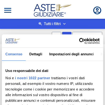
Tutti i filtri
Mostra mappa
Mostra come box
0
risultati
Salva ricerca
Consenso
Dettagli
Impostazioni degli annunci
In
Uso responsabile dei dati
Noi e
i nostri 1022 partner
trattiamo i vostri dati
personali, ad esempio il vostro numero IP, utilizzando
tecnologie come i cookie per memorizzare e accedere
alle informazioni sul vostro dispositivo al fine di
pubblicare annunci e contenuti personalizzati, misurare