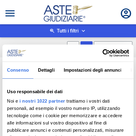
Tutti i filtri
Mostra mappa
Mostra come box
0
risultati
Salva ricerca
Consenso
Dettagli
Impostazioni degli annunci
In
Uso responsabile dei dati
Noi e
i nostri 1022 partner
trattiamo i vostri dati
personali, ad esempio il vostro numero IP, utilizzando
tecnologie come i cookie per memorizzare e accedere
alle informazioni sul vostro dispositivo al fine di
pubblicare annunci e contenuti personalizzati, misurare