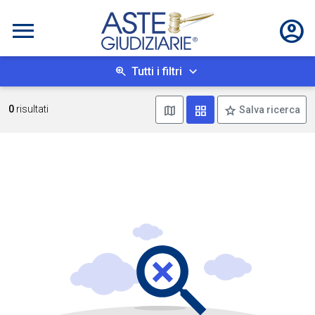
Tutti i filtri
Mostra mappa
Mostra come box
0
risultati
Salva ricerca