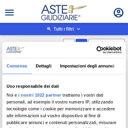
Tutti i filtri
Mostra mappa
Mostra come box
0
risultati
Salva ricerca
Consenso
Dettagli
Impostazioni degli annunci
In
Uso responsabile dei dati
Noi e
i nostri 1022 partner
trattiamo i vostri dati
personali, ad esempio il vostro numero IP, utilizzando
tecnologie come i cookie per memorizzare e accedere
alle informazioni sul vostro dispositivo al fine di
pubblicare annunci e contenuti personalizzati, misurare