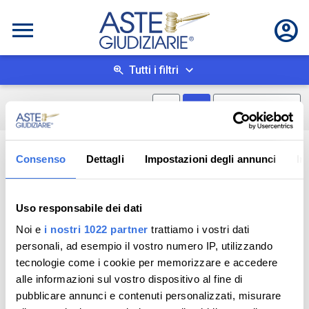
Tutti i filtri
Mostra mappa
Mostra come box
0
risultati
Salva ricerca
Consenso
Dettagli
Impostazioni degli annunci
In
Uso responsabile dei dati
Noi e
i nostri 1022 partner
trattiamo i vostri dati
personali, ad esempio il vostro numero IP, utilizzando
tecnologie come i cookie per memorizzare e accedere
alle informazioni sul vostro dispositivo al fine di
pubblicare annunci e contenuti personalizzati, misurare