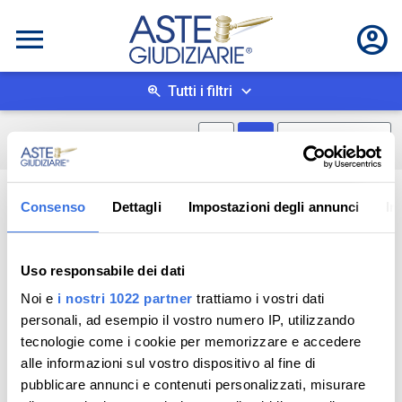
Tutti i filtri
Mostra mappa
Mostra come box
0
risultati
Salva ricerca
Consenso
Dettagli
Impostazioni degli annunci
In
Uso responsabile dei dati
Noi e
i nostri 1022 partner
trattiamo i vostri dati
personali, ad esempio il vostro numero IP, utilizzando
tecnologie come i cookie per memorizzare e accedere
alle informazioni sul vostro dispositivo al fine di
pubblicare annunci e contenuti personalizzati, misurare