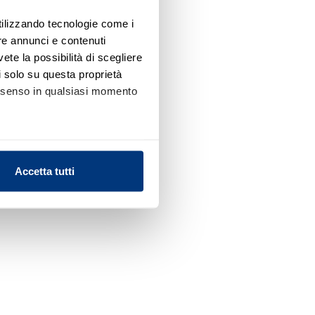
utilizzando tecnologie come i
re annunci e contenuti
vete la possibilità di scegliere
li solo su questa proprietà
consenso in qualsiasi momento
alche metro,
Accetta tutti
e specifiche (impronte
ezione dettagli
. Puoi
l media e per analizzare il
nostri partner che si occupano
azioni che ha fornito loro o