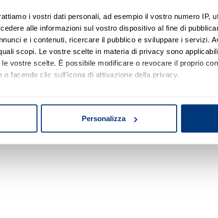
rattiamo i vostri dati personali, ad esempio il vostro numero IP, 
dere alle informazioni sul vostro dispositivo al fine di pubblica
Nessun risultato di ricerca
nunci e i contenuti, ricercare il pubblico e sviluppare i servizi. A
r quali scopi. Le vostre scelte in materia di privacy sono applicabi
Prova a modificare o rimuovere alcuni filtri o
to le vostre scelte. È possibile modificare o revocare il proprio 
a cambiare l'area di ricerca.
 o facendo clic sull'icona di attivazione della privacy.
mo anche:
oni sulla tua posizione geografica, con un'approssimazione di qu
Personalizza
spositivo, scansionandolo attivamente alla ricerca di caratteristich
aborati i tuoi dati personali e imposta le tue preferenze nella
s
consenso in qualsiasi momento dalla Dichiarazione sui cookie.
nalizzare contenuti ed annunci, per fornire funzionalità dei socia
inoltre informazioni sul modo in cui utilizza il nostro sito con i 
icità e social media, i quali potrebbero combinarle con altre inform