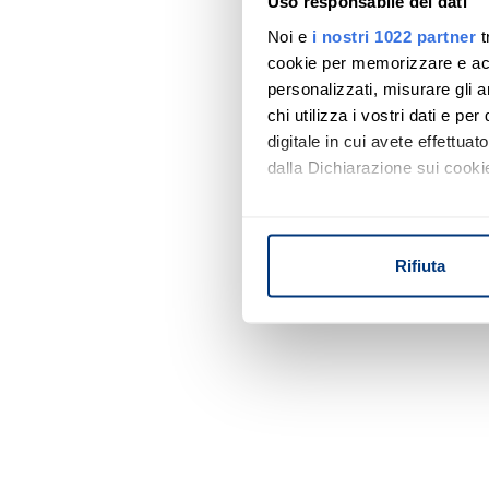
Uso responsabile dei dati
Noi e
i nostri 1022 partner
t
cookie per memorizzare e acce
personalizzati, misurare gli an
chi utilizza i vostri dati e pe
digitale in cui avete effettua
dalla Dichiarazione sui cookie
Con il tuo consenso, vorrem
raccogliere informazi
Rifiuta
Identificare il tuo di
digitali).
Approfondisci come vengono el
modificare o ritirare il tuo 
Utilizziamo i cookie per perso
nostro traffico. Condividiamo 
di analisi dei dati web, pubbl