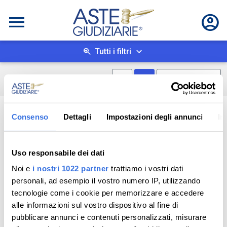
Tutti i filtri
Mostra mappa
Mostra come box
0
risultati
Salva ricerca
Consenso
Dettagli
Impostazioni degli annunci
In
Uso responsabile dei dati
Noi e
i nostri 1022 partner
trattiamo i vostri dati
personali, ad esempio il vostro numero IP, utilizzando
tecnologie come i cookie per memorizzare e accedere
alle informazioni sul vostro dispositivo al fine di
pubblicare annunci e contenuti personalizzati, misurare