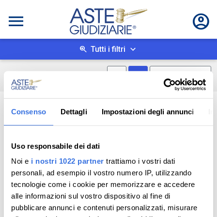
Tutti i filtri
Mostra mappa
Mostra come box
0
risultati
Salva ricerca
Consenso
Dettagli
Impostazioni degli annunci
In
Uso responsabile dei dati
Noi e
i nostri 1022 partner
trattiamo i vostri dati
personali, ad esempio il vostro numero IP, utilizzando
tecnologie come i cookie per memorizzare e accedere
alle informazioni sul vostro dispositivo al fine di
pubblicare annunci e contenuti personalizzati, misurare