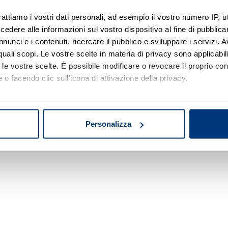
rattiamo i vostri dati personali, ad esempio il vostro numero IP, 
dere alle informazioni sul vostro dispositivo al fine di pubblica
Nessun risultato di ricerca
nunci e i contenuti, ricercare il pubblico e sviluppare i servizi. A
r quali scopi. Le vostre scelte in materia di privacy sono applicabi
Prova a modificare o rimuovere alcuni filtri o
to le vostre scelte. È possibile modificare o revocare il proprio 
a cambiare l'area di ricerca.
 o facendo clic sull'icona di attivazione della privacy.
mo anche:
oni sulla tua posizione geografica, con un'approssimazione di qu
Personalizza
spositivo, scansionandolo attivamente alla ricerca di caratteristich
aborati i tuoi dati personali e imposta le tue preferenze nella
s
consenso in qualsiasi momento dalla Dichiarazione sui cookie.
nalizzare contenuti ed annunci, per fornire funzionalità dei socia
inoltre informazioni sul modo in cui utilizza il nostro sito con i 
icità e social media, i quali potrebbero combinarle con altre inform