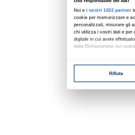
Uso responsabile dei dati
Noi e
i nostri 1022 partner
t
cookie per memorizzare e acce
personalizzati, misurare gli an
chi utilizza i vostri dati e pe
digitale in cui avete effettua
dalla Dichiarazione sui cookie
Con il tuo consenso, vorrem
raccogliere informazi
Rifiuta
Identificare il tuo di
digitali).
Approfondisci come vengono el
modificare o ritirare il tuo 
Utilizziamo i cookie per perso
nostro traffico. Condividiamo 
di analisi dei dati web, pubbl