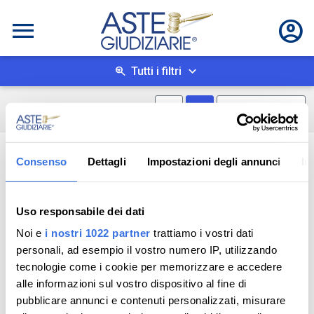
Tutti i filtri
Mostra mappa
Mostra come box
0
risultati
Salva ricerca
Consenso
Dettagli
Impostazioni degli annunci
In
Uso responsabile dei dati
Noi e
i nostri 1022 partner
trattiamo i vostri dati
personali, ad esempio il vostro numero IP, utilizzando
tecnologie come i cookie per memorizzare e accedere
alle informazioni sul vostro dispositivo al fine di
pubblicare annunci e contenuti personalizzati, misurare