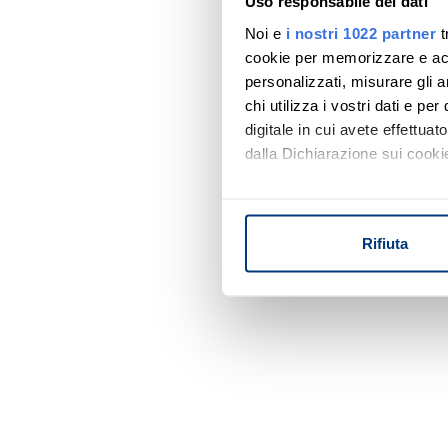
Uso responsabile dei dati
Noi e
i nostri 1022 partner
t
cookie per memorizzare e acce
personalizzati, misurare gli an
chi utilizza i vostri dati e pe
digitale in cui avete effettua
dalla Dichiarazione sui cookie
Con il tuo consenso, vorrem
raccogliere informazi
Rifiuta
Identificare il tuo di
digitali).
Approfondisci come vengono el
modificare o ritirare il tuo 
Utilizziamo i cookie per perso
nostro traffico. Condividiamo 
di analisi dei dati web, pubbl