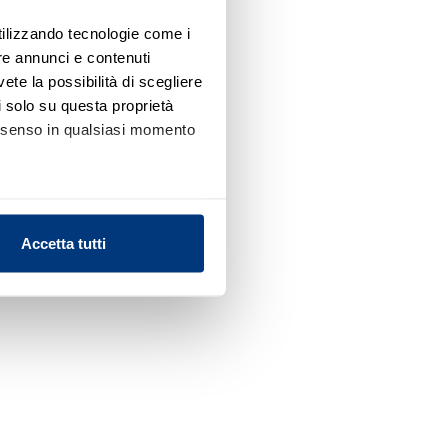
utilizzando tecnologie come i
re annunci e contenuti
vete la possibilità di scegliere
li solo su questa proprietà
consenso in qualsiasi momento
alche metro,
Accetta tutti
e specifiche (impronte
ezione dettagli
. Puoi
l media e per analizzare il
nostri partner che si occupano
azioni che ha fornito loro o