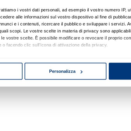
rattiamo i vostri dati personali, ad esempio il vostro numero IP, 
dere alle informazioni sul vostro dispositivo al fine di pubblica
Nessun risultato di ricerca
nunci e i contenuti, ricercare il pubblico e sviluppare i servizi. A
r quali scopi. Le vostre scelte in materia di privacy sono applicabi
Prova a modificare o rimuovere alcuni filtri o
to le vostre scelte. È possibile modificare o revocare il proprio 
a cambiare l'area di ricerca.
 o facendo clic sull'icona di attivazione della privacy.
mo anche:
oni sulla tua posizione geografica, con un'approssimazione di qu
Personalizza
spositivo, scansionandolo attivamente alla ricerca di caratteristich
aborati i tuoi dati personali e imposta le tue preferenze nella
s
consenso in qualsiasi momento dalla Dichiarazione sui cookie.
nalizzare contenuti ed annunci, per fornire funzionalità dei socia
inoltre informazioni sul modo in cui utilizza il nostro sito con i 
icità e social media, i quali potrebbero combinarle con altre inform