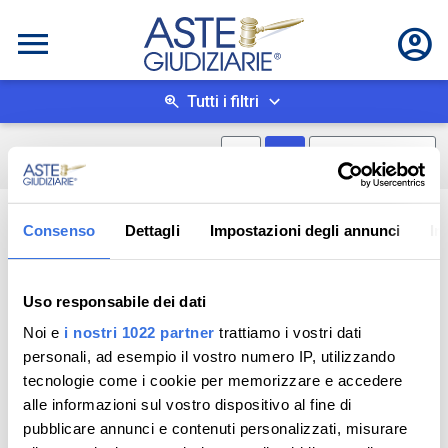
Tutti i filtri
Mostra mappa
Mostra come box
0
risultati
Salva ricerca
Consenso
Dettagli
Impostazioni degli annunci
In
Uso responsabile dei dati
Noi e
i nostri 1022 partner
trattiamo i vostri dati
personali, ad esempio il vostro numero IP, utilizzando
tecnologie come i cookie per memorizzare e accedere
alle informazioni sul vostro dispositivo al fine di
pubblicare annunci e contenuti personalizzati, misurare