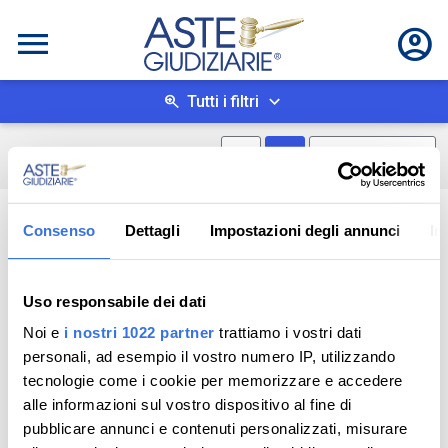
Tutti i filtri
Mostra mappa
Mostra come box
0
risultati
Salva ricerca
Consenso
Dettagli
Impostazioni degli annunci
In
Uso responsabile dei dati
Noi e
i nostri 1022 partner
trattiamo i vostri dati
personali, ad esempio il vostro numero IP, utilizzando
tecnologie come i cookie per memorizzare e accedere
alle informazioni sul vostro dispositivo al fine di
pubblicare annunci e contenuti personalizzati, misurare