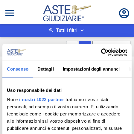
Tutti i filtri
Mostra mappa
Mostra come box
0
risultati
Salva ricerca
Consenso
Dettagli
Impostazioni degli annunci
In
Uso responsabile dei dati
Noi e
i nostri 1022 partner
trattiamo i vostri dati
personali, ad esempio il vostro numero IP, utilizzando
tecnologie come i cookie per memorizzare e accedere
alle informazioni sul vostro dispositivo al fine di
pubblicare annunci e contenuti personalizzati, misurare