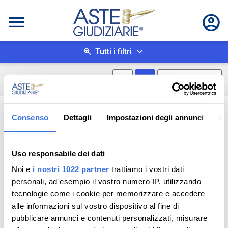
Tutti i filtri
Mostra mappa
Mostra come box
0
risultati
Salva ricerca
Consenso
Dettagli
Impostazioni degli annunci
In
Uso responsabile dei dati
Noi e
i nostri 1022 partner
trattiamo i vostri dati
personali, ad esempio il vostro numero IP, utilizzando
tecnologie come i cookie per memorizzare e accedere
alle informazioni sul vostro dispositivo al fine di
pubblicare annunci e contenuti personalizzati, misurare