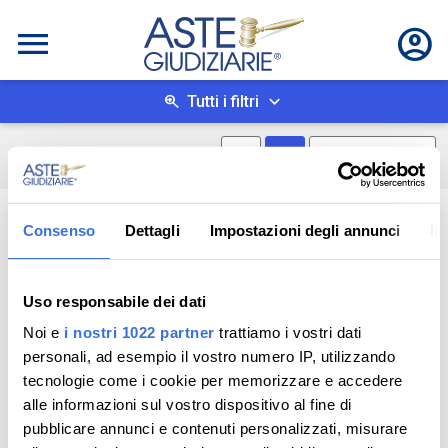
Tutti i filtri
Mostra mappa
Mostra come box
0
risultati
Salva ricerca
Consenso
Dettagli
Impostazioni degli annunci
In
Uso responsabile dei dati
Noi e
i nostri 1022 partner
trattiamo i vostri dati
personali, ad esempio il vostro numero IP, utilizzando
tecnologie come i cookie per memorizzare e accedere
alle informazioni sul vostro dispositivo al fine di
pubblicare annunci e contenuti personalizzati, misurare