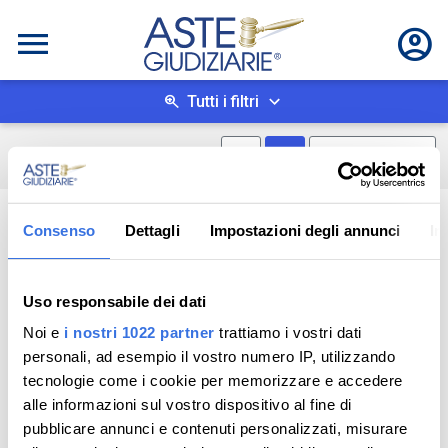
Tutti i filtri
Mostra mappa
Mostra come box
0
risultati
Salva ricerca
Consenso
Dettagli
Impostazioni degli annunci
In
Uso responsabile dei dati
Noi e
i nostri 1022 partner
trattiamo i vostri dati
personali, ad esempio il vostro numero IP, utilizzando
tecnologie come i cookie per memorizzare e accedere
alle informazioni sul vostro dispositivo al fine di
pubblicare annunci e contenuti personalizzati, misurare