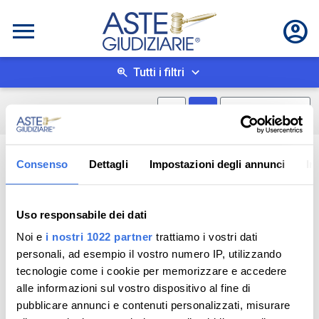
Tutti i filtri
Mostra mappa
Mostra come box
0
risultati
Salva ricerca
Consenso
Dettagli
Impostazioni degli annunci
In
Uso responsabile dei dati
Noi e
i nostri 1022 partner
trattiamo i vostri dati
personali, ad esempio il vostro numero IP, utilizzando
tecnologie come i cookie per memorizzare e accedere
alle informazioni sul vostro dispositivo al fine di
pubblicare annunci e contenuti personalizzati, misurare