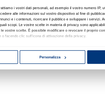
rattiamo i vostri dati personali, ad esempio il vostro numero IP, 
dere alle informazioni sul vostro dispositivo al fine di pubblica
Nessun risultato di ricerca
nunci e i contenuti, ricercare il pubblico e sviluppare i servizi. A
r quali scopi. Le vostre scelte in materia di privacy sono applicabi
Prova a modificare o rimuovere alcuni filtri o
to le vostre scelte. È possibile modificare o revocare il proprio 
a cambiare l'area di ricerca.
 o facendo clic sull'icona di attivazione della privacy.
mo anche:
oni sulla tua posizione geografica, con un'approssimazione di qu
Personalizza
spositivo, scansionandolo attivamente alla ricerca di caratteristich
aborati i tuoi dati personali e imposta le tue preferenze nella
s
consenso in qualsiasi momento dalla Dichiarazione sui cookie.
nalizzare contenuti ed annunci, per fornire funzionalità dei socia
inoltre informazioni sul modo in cui utilizza il nostro sito con i 
icità e social media, i quali potrebbero combinarle con altre inform