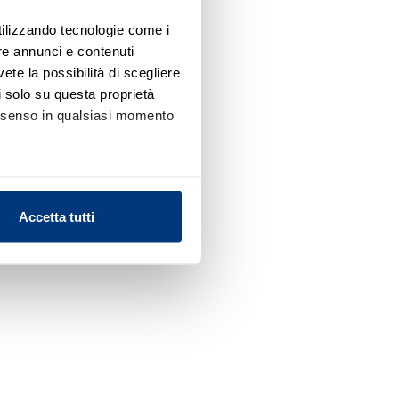
utilizzando tecnologie come i
re annunci e contenuti
vete la possibilità di scegliere
li solo su questa proprietà
consenso in qualsiasi momento
alche metro,
Accetta tutti
e specifiche (impronte
ezione dettagli
. Puoi
l media e per analizzare il
nostri partner che si occupano
azioni che ha fornito loro o