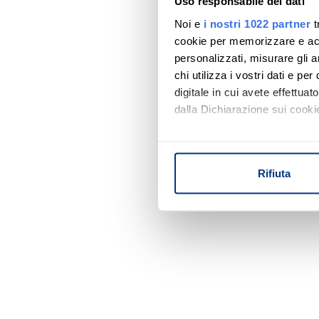
Uso responsabile dei dati
Noi e
i nostri 1022 partner
t
cookie per memorizzare e acce
personalizzati, misurare gli an
chi utilizza i vostri dati e pe
digitale in cui avete effettua
dalla Dichiarazione sui cookie
Con il tuo consenso, vorrem
raccogliere informazi
Rifiuta
Identificare il tuo di
digitali).
Approfondisci come vengono el
modificare o ritirare il tuo 
Utilizziamo i cookie per perso
nostro traffico. Condividiamo 
di analisi dei dati web, pubbl