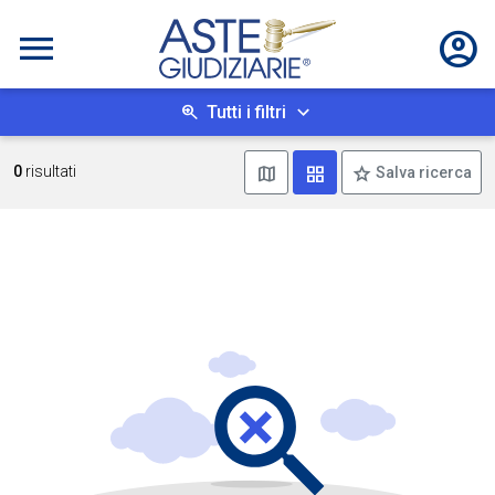
Tutti i filtri
Mostra mappa
Mostra come box
0
risultati
Salva ricerca