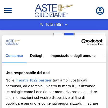
Tutti i filtri
Mostra mappa
Mostra come box
0
risultati
Salva ricerca
Consenso
Dettagli
Impostazioni degli annunci
In
Uso responsabile dei dati
Noi e
i nostri 1022 partner
trattiamo i vostri dati
personali, ad esempio il vostro numero IP, utilizzando
tecnologie come i cookie per memorizzare e accedere
alle informazioni sul vostro dispositivo al fine di
pubblicare annunci e contenuti personalizzati, misurare