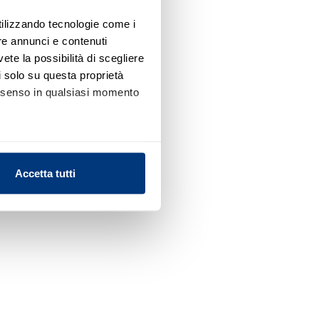
utilizzando tecnologie come i
re annunci e contenuti
vete la possibilità di scegliere
li solo su questa proprietà
consenso in qualsiasi momento
alche metro,
Accetta tutti
e specifiche (impronte
ezione dettagli
. Puoi
l media e per analizzare il
nostri partner che si occupano
azioni che ha fornito loro o