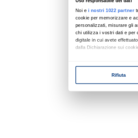
Uso responsabile dei dati
Noi e
i nostri 1022 partner
t
cookie per memorizzare e acce
personalizzati, misurare gli an
chi utilizza i vostri dati e pe
digitale in cui avete effettua
dalla Dichiarazione sui cookie
Con il tuo consenso, vorrem
raccogliere informazi
Rifiuta
Identificare il tuo di
digitali).
Approfondisci come vengono el
modificare o ritirare il tuo 
Utilizziamo i cookie per perso
nostro traffico. Condividiamo 
di analisi dei dati web, pubbl