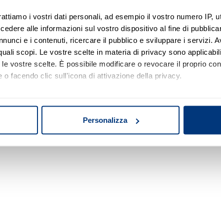
rattiamo i vostri dati personali, ad esempio il vostro numero IP, 
dere alle informazioni sul vostro dispositivo al fine di pubblica
Nessun risultato di ricerca
nunci e i contenuti, ricercare il pubblico e sviluppare i servizi. A
r quali scopi. Le vostre scelte in materia di privacy sono applicabi
Prova a modificare o rimuovere alcuni filtri o
to le vostre scelte. È possibile modificare o revocare il proprio 
a cambiare l'area di ricerca.
 o facendo clic sull'icona di attivazione della privacy.
mo anche:
oni sulla tua posizione geografica, con un'approssimazione di qu
Personalizza
spositivo, scansionandolo attivamente alla ricerca di caratteristich
aborati i tuoi dati personali e imposta le tue preferenze nella
s
consenso in qualsiasi momento dalla Dichiarazione sui cookie.
nalizzare contenuti ed annunci, per fornire funzionalità dei socia
inoltre informazioni sul modo in cui utilizza il nostro sito con i 
icità e social media, i quali potrebbero combinarle con altre inform