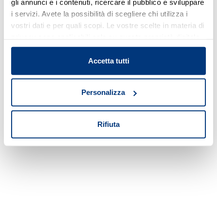
gli annunci e i contenuti, ricercare il pubblico e sviluppare
i servizi. Avete la possibilità di scegliere chi utilizza i
Nessun risultato di ricerca
vostri dati e per quali scopi. Le vostre scelte in materia di
privacy sono applicabili solo su questa proprietà digitale
Prova a modificare o rimuovere alcuni
in cui avete effettuato le vostre scelte. È possibile
filtri o a cambiare l'area di ricerca.
modificare o revocare il proprio consenso in qualsiasi
Accetta tutti
momento dalla Dichiarazione sui cookie o facendo clic
sull'icona di attivazione della privacy.
Personalizza
Con il tuo consenso, vorremmo anche:
raccogliere informazioni sulla tua posizione
Rifiuta
geografica, con un'approssimazione di qualche
metro,
Identificare il tuo dispositivo, scansionandolo
attivamente alla ricerca di caratteristiche specifiche
(impronte digitali).
Approfondisci come vengono elaborati i tuoi dati personali
e imposta le tue preferenze nella
sezione dettagli
. Puoi
modificare o ritirare il tuo consenso in qualsiasi momento