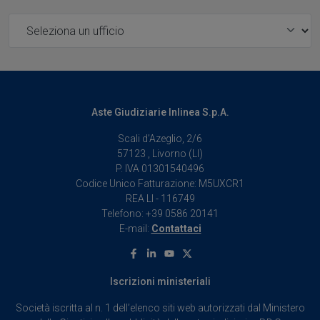
Ufficio
Aste Giudiziarie Inlinea S.p.A.
Scali d’Azeglio, 2/6
57123 , Livorno (LI)
P. IVA 01301540496
Codice Unico Fatturazione: M5UXCR1
REA LI - 116749
Telefono: +39 0586 20141
E-mail:
Contattaci
Facebook
Linkedin
Youtube
X
Iscrizioni ministeriali
Società iscritta al n. 1 dell’elenco siti web autorizzati dal Ministero