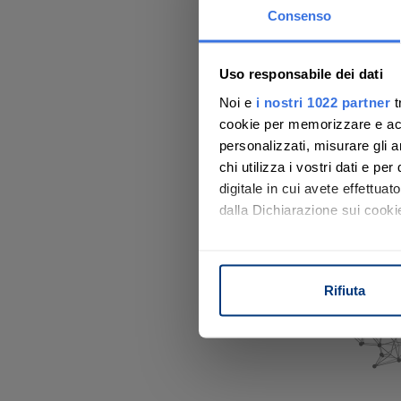
Consenso
Ti aiutiamo a 
La Società ha una rete di col
partecipare all
Uso responsabile dei dati
Noi e
i nostri 1022 partner
t
Con noi, passo
C
cookie per memorizzare e acce
personalizzati, misurare gli an
chi utilizza i vostri dati e pe
digitale in cui avete effettua
Scopri il servizio
dalla Dichiarazione sui cookie
Con il tuo consenso, vorrem
raccogliere informazi
Rifiuta
Identificare il tuo di
digitali).
Approfondisci come vengono el
modificare o ritirare il tuo 