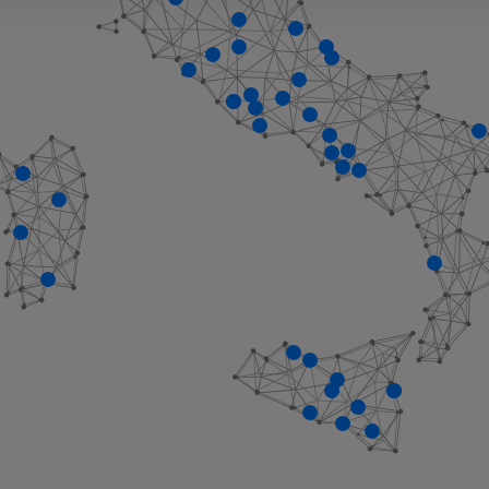
nalizzare contenuti ed annunci, per fornire funzionalità dei socia
inoltre informazioni sul modo in cui utilizza il nostro sito con i 
icità e social media, i quali potrebbero combinarle con altre inform
lizzo dei loro servizi.