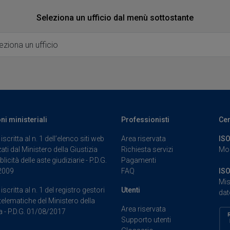
Seleziona un ufficio dal menù sottostante
Ufficio
oni ministeriali
Professionisti
Cer
iscritta al n. 1 dell’elenco siti web
Area riservata
ISO
ati dal Ministero della Giustizia
Richiesta servizi
Mod
blicità delle aste giudiziarie - P.D.G.
Pagamenti
2009
FAQ
ISO
Mis
iscritta al n. 1 del registro gestori
Utenti
dat
telematiche del Ministero della
Area riservata
a - P.D.G. 01/08/2017
Supporto utenti