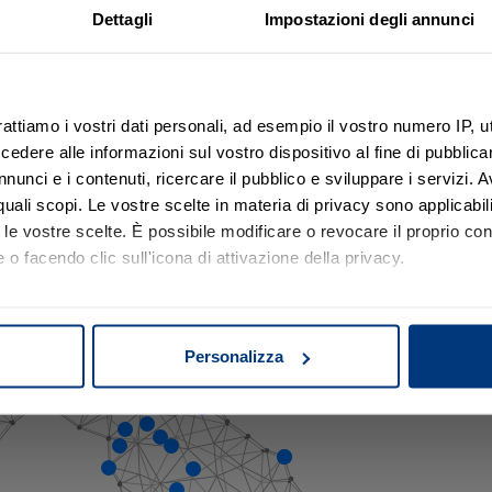
La nostra presenza sul territori
Dettagli
Impostazioni degli annunci
trovare, comprendere e
laboratori e consulenti distribuiti sul territorio nazionale, nelle se
’asta in sicurezza.
rattiamo i vostri dati personali, ad esempio il vostro numero IP, 
 dopo passo.
licca sulla mappa e scopri l'indirizzo della sede più vicino a 
dere alle informazioni sul vostro dispositivo al fine di pubblica
nunci e i contenuti, ricercare il pubblico e sviluppare i servizi. A
r quali scopi. Le vostre scelte in materia di privacy sono applicabi
to le vostre scelte. È possibile modificare o revocare il proprio 
 o facendo clic sull'icona di attivazione della privacy.
mo anche:
oni sulla tua posizione geografica, con un'approssimazione di qu
Personalizza
spositivo, scansionandolo attivamente alla ricerca di caratteristich
aborati i tuoi dati personali e imposta le tue preferenze nella
s
consenso in qualsiasi momento dalla Dichiarazione sui cookie.