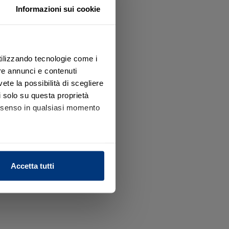
o
Informazioni sui cookie
guenti sedi e punti operativi.
utilizzando tecnologie come i
te
re annunci e contenuti
vete la possibilità di scegliere
li solo su questa proprietà
consenso in qualsiasi momento
alche metro,
Accetta tutti
e specifiche (impronte
ezione dettagli
. Puoi