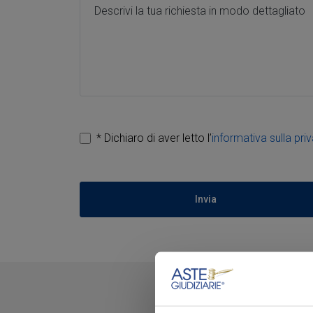
Messaggio *
* Dichiaro di aver letto l’
informativa sulla pri
Invia