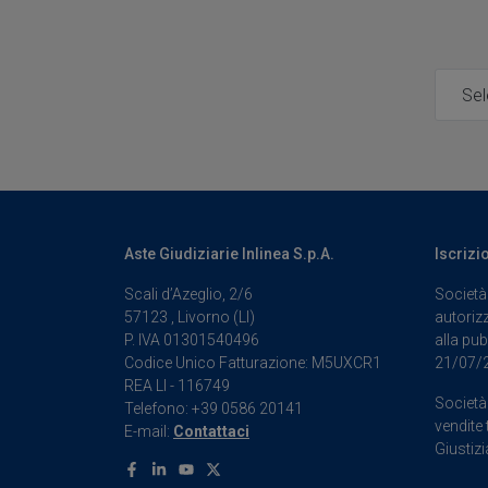
Aste Giudiziarie Inlinea S.p.A.
Iscrizi
Scali d’Azeglio, 2/6
Società 
57123 , Livorno (LI)
autorizz
P. IVA 01301540496
alla pub
Codice Unico Fatturazione: M5UXCR1
21/07/
REA LI - 116749
Società 
Telefono: +39 0586 20141
vendite 
E-mail:
Contattaci
Giustizi
Facebook
Linkedin
Youtube
X