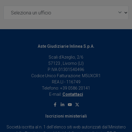
Ufficio
Utilizziamo i cookie per personalizzare contenuti ed
annunci, per fornire funzionalità dei social media e per
analizzare il nostro traffico. Condividiamo inoltre
informazioni sul modo in cui utilizza il nostro sito con i
nostri partner che si occupano di analisi dei dati web,
pubblicità e social media, i quali potrebbero combinarle
Aste Giudiziarie Inlinea S.p.A.
con altre informazioni che ha fornito loro o che hanno
Scali d’Azeglio, 2/6
raccolto dal suo utilizzo dei loro servizi.
57123 , Livorno (LI)
P. IVA 01301540496
Codice Unico Fatturazione: M5UXCR1
REA LI - 116749
Telefono: +39 0586 20141
E-mail:
Contattaci
Facebook
Linkedin
Youtube
X
Iscrizioni ministeriali
Società iscritta al n. 1 dell’elenco siti web autorizzati dal Ministero