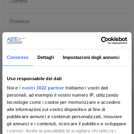
Provincia
CAP
Indirizzo
Consenso
Dettagli
Impostazioni degli annunci
In
Azienda
Uso responsabile dei dati
Noi e
i nostri 1022 partner
trattiamo i vostri dati
personali, ad esempio il vostro numero IP, utilizzando
Messaggio *
tecnologie come i cookie per memorizzare e accedere
Ti aiutiamo a trovare, comprendere e
alle informazioni sul vostro dispositivo al fine di
partecipare all’asta in sicurezza.
pubblicare annunci e contenuti personalizzati, misurare
Con noi, passo dopo passo.
gli annunci e i contenuti, ricercare il pubblico e sviluppare
i servizi. Avete la possibilità di scegliere chi utilizza i