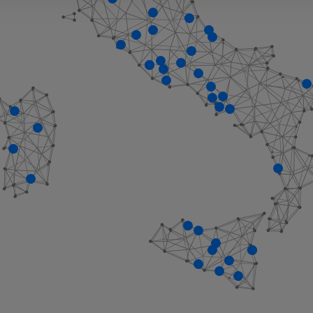
nalizzare contenuti ed annunci, per fornire funzionalità dei socia
inoltre informazioni sul modo in cui utilizza il nostro sito con i 
icità e social media, i quali potrebbero combinarle con altre inform
lizzo dei loro servizi.