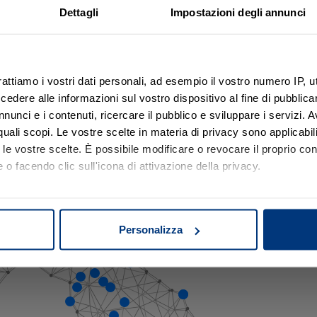
La nostra presenza sul territori
Dettagli
Impostazioni degli annunci
trovare, comprendere e
laboratori e consulenti distribuiti sul territorio nazionale, nelle se
’asta in sicurezza.
rattiamo i vostri dati personali, ad esempio il vostro numero IP, 
 dopo passo.
licca sulla mappa e scopri l'indirizzo della sede più vicino a 
dere alle informazioni sul vostro dispositivo al fine di pubblica
nunci e i contenuti, ricercare il pubblico e sviluppare i servizi. A
r quali scopi. Le vostre scelte in materia di privacy sono applicabi
to le vostre scelte. È possibile modificare o revocare il proprio 
 o facendo clic sull'icona di attivazione della privacy.
mo anche:
oni sulla tua posizione geografica, con un'approssimazione di qu
Personalizza
spositivo, scansionandolo attivamente alla ricerca di caratteristich
aborati i tuoi dati personali e imposta le tue preferenze nella
s
consenso in qualsiasi momento dalla Dichiarazione sui cookie.