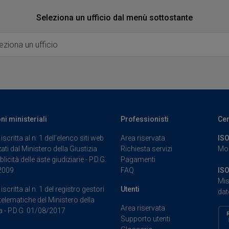
Seleziona un ufficio dal menù sottostante
Ufficio
oni ministeriali
Professionisti
Cer
iscritta al n. 1 dell’elenco siti web
Area riservata
ISO
ati dal Ministero della Giustizia
Richiesta servizi
Mod
blicità delle aste giudiziarie - P.D.G.
Pagamenti
2009
FAQ
ISO
Mis
iscritta al n. 1 del registro gestori
Utenti
dat
telematiche del Ministero della
Area riservata
a - P.D.G. 01/08/2017
Supporto utenti