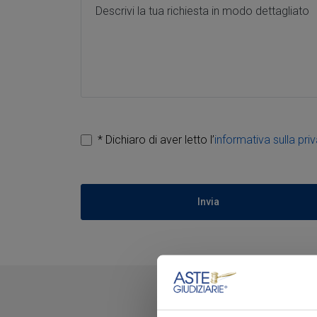
Messaggio *
* Dichiaro di aver letto l’
informativa sulla pri
Invia