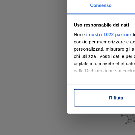
Consenso
Ti aiutiamo a 
La Società ha una rete di col
partecipare all
Uso responsabile dei dati
Noi e
i nostri 1022 partner
t
Con noi, passo
C
cookie per memorizzare e acce
personalizzati, misurare gli an
chi utilizza i vostri dati e pe
digitale in cui avete effettua
Scopri il servizio
dalla Dichiarazione sui cookie
Con il tuo consenso, vorrem
raccogliere informazi
Rifiuta
Identificare il tuo di
digitali).
Approfondisci come vengono el
modificare o ritirare il tuo 