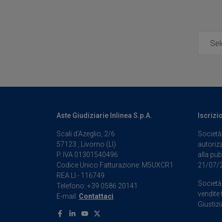
Aste Giudiziarie Inlinea S.p.A.
Iscrizi
Scali d’Azeglio, 2/6
Società 
57123 , Livorno (LI)
autorizz
P. IVA 01301540496
alla pub
Codice Unico Fatturazione: M5UXCR1
21/07/
REA LI - 116749
Società 
Telefono: +39 0586 20141
vendite 
E-mail:
Contattaci
Giustizi
Facebook
Linkedin
Youtube
X