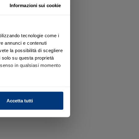
o
Informazioni sui cookie
guenti sedi e punti operativi.
utilizzando tecnologie come i
te
re annunci e contenuti
vete la possibilità di scegliere
li solo su questa proprietà
consenso in qualsiasi momento
alche metro,
Accetta tutti
e specifiche (impronte
ezione dettagli
. Puoi