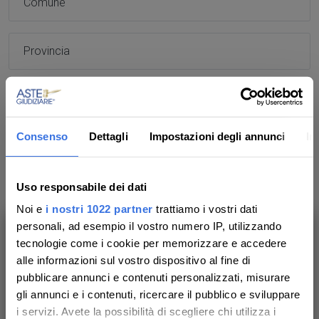
Provincia
CAP
Indirizzo
Consenso
Dettagli
Impostazioni degli annunci
In
Azienda
Uso responsabile dei dati
Noi e
i nostri 1022 partner
trattiamo i vostri dati
personali, ad esempio il vostro numero IP, utilizzando
Messaggio *
tecnologie come i cookie per memorizzare e accedere
Ti aiutiamo a trovare, comprendere e
alle informazioni sul vostro dispositivo al fine di
partecipare all’asta in sicurezza.
pubblicare annunci e contenuti personalizzati, misurare
Con noi, passo dopo passo.
gli annunci e i contenuti, ricercare il pubblico e sviluppare
i servizi. Avete la possibilità di scegliere chi utilizza i