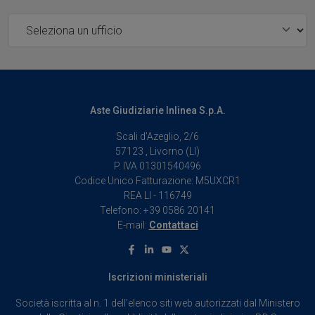
Ufficio
Utilizziamo i cookie per personalizzare contenuti ed
annunci, per fornire funzionalità dei social media e per
analizzare il nostro traffico. Condividiamo inoltre
informazioni sul modo in cui utilizza il nostro sito con i
nostri partner che si occupano di analisi dei dati web,
pubblicità e social media, i quali potrebbero combinarle
Aste Giudiziarie Inlinea S.p.A.
con altre informazioni che ha fornito loro o che hanno
Scali d’Azeglio, 2/6
raccolto dal suo utilizzo dei loro servizi.
57123 , Livorno (LI)
P. IVA 01301540496
Codice Unico Fatturazione: M5UXCR1
REA LI - 116749
Telefono: +39 0586 20141
E-mail:
Contattaci
Facebook
Linkedin
Youtube
X
Iscrizioni ministeriali
Società iscritta al n. 1 dell’elenco siti web autorizzati dal Ministero