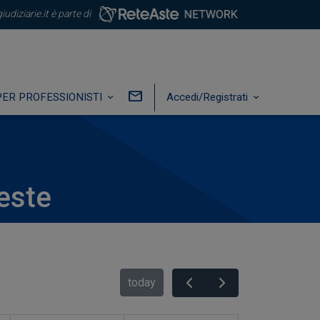
iudiziarie.it è parte di
PER PROFESSIONISTI
Accedi/Registrati
ieste
today