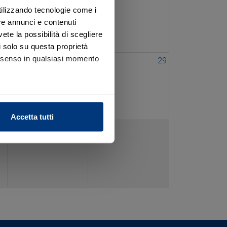
utilizzando tecnologie come i
re annunci e contenuti
vete la possibilità di scegliere
li solo su questa proprietà
consenso in qualsiasi momento
27
28
29
alche metro,
Accetta tutti
e specifiche (impronte
ezione dettagli
. Puoi
l media e per analizzare il
nostri partner che si occupano
azioni che ha fornito loro o