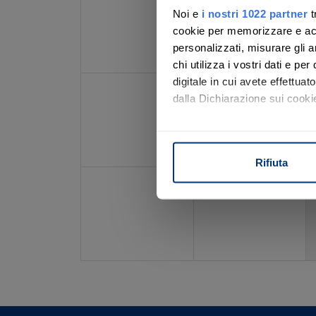
Noi e
i nostri 1022 partner
t
Con noi, passo
cookie per memorizzare e acce
personalizzati, misurare gli an
chi utilizza i vostri dati e pe
digitale in cui avete effettua
23
24
Scopri il servizio
dalla Dichiarazione sui cookie
Con il tuo consenso, vorrem
raccogliere informazi
Rifiuta
Identificare il tuo di
30
31
digitali).
Approfondisci come vengono el
modificare o ritirare il tuo 
Utilizziamo i cookie per perso
nostro traffico. Condividiamo 
di analisi dei dati web, pubbl
che hanno raccolto dal suo uti