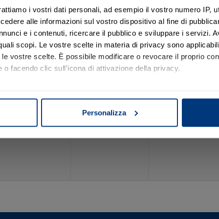
rattiamo i vostri dati personali, ad esempio il vostro numero IP, 
 dopo passo.
dere alle informazioni sul vostro dispositivo al fine di pubblica
nunci e i contenuti, ricercare il pubblico e sviluppare i servizi. A
r quali scopi. Le vostre scelte in materia di privacy sono applicabi
to le vostre scelte. È possibile modificare o revocare il proprio 
25
26
 o facendo clic sull'icona di attivazione della privacy.
mo anche:
oni sulla tua posizione geografica, con un'approssimazione di qu
Personalizza
spositivo, scansionandolo attivamente alla ricerca di caratteristich
aborati i tuoi dati personali e imposta le tue preferenze nella
s
consenso in qualsiasi momento dalla Dichiarazione sui cookie.
nalizzare contenuti ed annunci, per fornire funzionalità dei socia
inoltre informazioni sul modo in cui utilizza il nostro sito con i 
icità e social media, i quali potrebbero combinarle con altre inform
lizzo dei loro servizi.