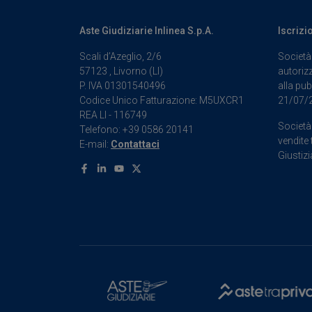
Aste Giudiziarie Inlinea S.p.A.
Iscrizi
Scali d’Azeglio, 2/6
Società 
57123 , Livorno (LI)
autorizz
P. IVA 01301540496
alla pub
Codice Unico Fatturazione: M5UXCR1
21/07/
REA LI - 116749
Società 
Telefono: +39 0586 20141
vendite 
E-mail:
Contattaci
Giustizi
Facebook
Linkedin
Youtube
X