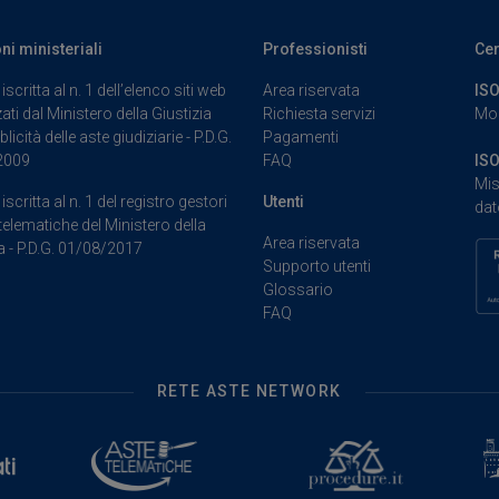
oni ministeriali
Professionisti
Cer
iscritta al n. 1 dell’elenco siti web
Area riservata
ISO
ati dal Ministero della Giustizia
Richiesta servizi
Mod
blicità delle aste giudiziarie - P.D.G.
Pagamenti
2009
FAQ
ISO
Mis
iscritta al n. 1 del registro gestori
Utenti
dat
telematiche del Ministero della
Area riservata
a - P.D.G. 01/08/2017
Supporto utenti
Glossario
FAQ
RETE ASTE NETWORK