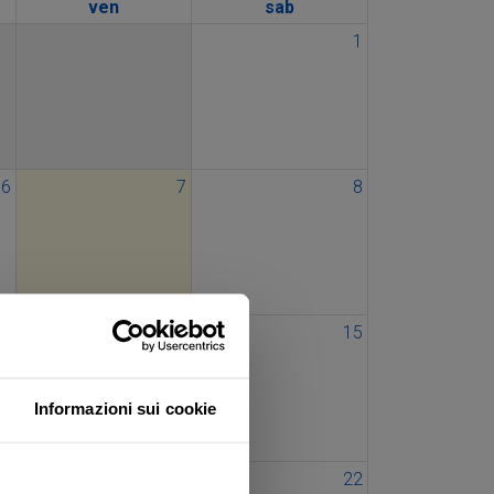
ven
sab
1
6
7
8
13
14
15
Informazioni sui cookie
20
21
22