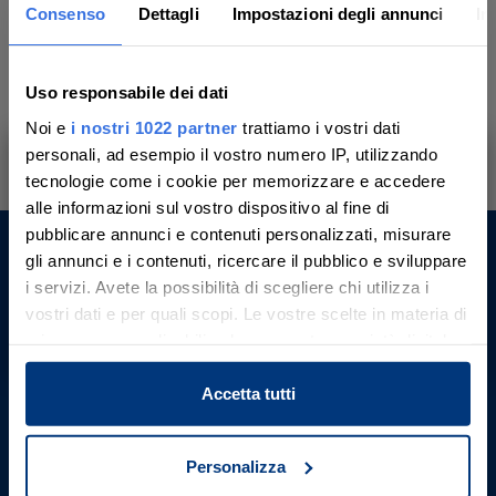
Consenso
Dettagli
Impostazioni degli annunci
In
9
10
11
12
13
14
15
Uso responsabile dei dati
16
17
18
19
20
21
22
Noi e
i nostri 1022 partner
trattiamo i vostri dati
personali, ad esempio il vostro numero IP, utilizzando
23
24
25
26
27
28
29
tecnologie come i cookie per memorizzare e accedere
Ti aiutiamo a trovare, comprendere e
alle informazioni sul vostro dispositivo al fine di
partecipare all’asta in sicurezza.
pubblicare annunci e contenuti personalizzati, misurare
30
31
Con noi, passo dopo passo.
gli annunci e i contenuti, ricercare il pubblico e sviluppare
Aste Giudiziarie Inlinea S.p.A.
i servizi. Avete la possibilità di scegliere chi utilizza i
vostri dati e per quali scopi. Le vostre scelte in materia di
Scali d’Azeglio, 2/6
Scopri il servizio
privacy sono applicabili solo su questa proprietà digitale
57123 , Livorno (LI)
P. IVA 01301540496
in cui avete effettuato le vostre scelte. È possibile
Codice Unico Fatturazione: M5UXCR1
modificare o revocare il proprio consenso in qualsiasi
Accetta tutti
REA LI - 116749
momento dalla Dichiarazione sui cookie o facendo clic
Telefono: +39 0586 20141
sull'icona di attivazione della privacy.
E-mail:
Contattaci
Personalizza