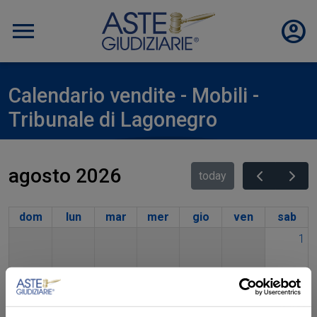
Calendario vendite - Mobili -
Tribunale di Lagonegro
agosto 2026
today
dom
lun
mar
mer
gio
ven
sab
1
2
3
4
5
6
7
8