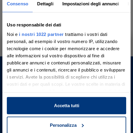
Consenso
Dettagli
Impostazioni degli annunci
In
9
10
11
12
13
14
15
Uso responsabile dei dati
16
17
18
19
20
21
22
Noi e
i nostri 1022 partner
trattiamo i vostri dati
personali, ad esempio il vostro numero IP, utilizzando
23
24
25
26
27
28
29
tecnologie come i cookie per memorizzare e accedere
Ti aiutiamo a trovare, comprendere e
alle informazioni sul vostro dispositivo al fine di
partecipare all’asta in sicurezza.
pubblicare annunci e contenuti personalizzati, misurare
30
31
Con noi, passo dopo passo.
gli annunci e i contenuti, ricercare il pubblico e sviluppare
Aste Giudiziarie Inlinea S.p.A.
i servizi. Avete la possibilità di scegliere chi utilizza i
vostri dati e per quali scopi. Le vostre scelte in materia di
Scali d’Azeglio, 2/6
Scopri il servizio
privacy sono applicabili solo su questa proprietà digitale
57123 , Livorno (LI)
P. IVA 01301540496
in cui avete effettuato le vostre scelte. È possibile
Codice Unico Fatturazione: M5UXCR1
modificare o revocare il proprio consenso in qualsiasi
Accetta tutti
REA LI - 116749
momento dalla Dichiarazione sui cookie o facendo clic
Telefono: +39 0586 20141
sull'icona di attivazione della privacy.
E-mail:
Contattaci
Personalizza