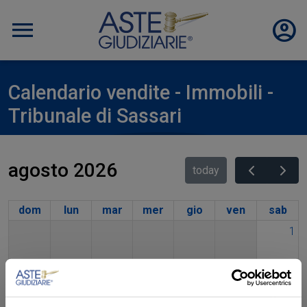
Calendario vendite - Immobili -
Tribunale di Sassari
agosto 2026
today
dom
lun
mar
mer
gio
ven
sab
1
2
3
4
5
6
7
8