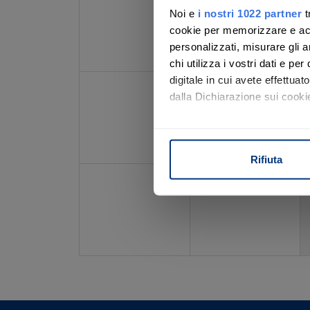
Noi e
i nostri 1022 partner
t
Con noi, passo
cookie per memorizzare e acce
personalizzati, misurare gli an
chi utilizza i vostri dati e pe
digitale in cui avete effettua
23
24
Scopri il servizio
dalla Dichiarazione sui cookie
Con il tuo consenso, vorrem
raccogliere informazi
Rifiuta
Identificare il tuo di
30
31
digitali).
Approfondisci come vengono el
modificare o ritirare il tuo 
Utilizziamo i cookie per perso
nostro traffico. Condividiamo 
di analisi dei dati web, pubbl
che hanno raccolto dal suo uti