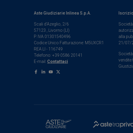
Aste Giudiziarie Inlinea S.p.A.
Iscrizi
Scali d’Azeglio, 2/6
Società 
57123 , Livorno (LI)
autorizz
P. IVA 01301540496
alla pub
Codice Unico Fatturazione: M5UXCR1
21/07/
REA LI - 116749
Società 
Telefono: +39 0586 20141
vendite 
E-mail:
Contattaci
Giustizi
Facebook
Linkedin
Youtube
X