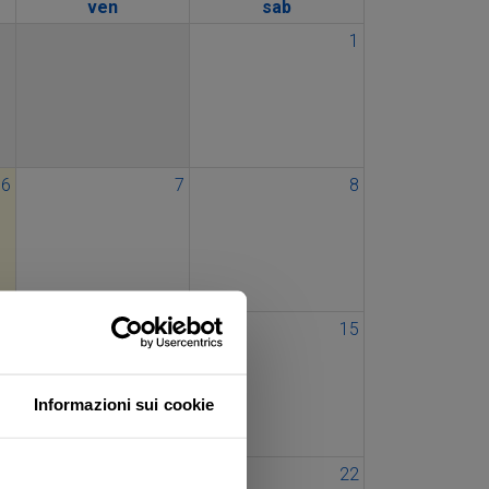
ven
sab
1
6
7
8
13
14
15
Informazioni sui cookie
20
21
22