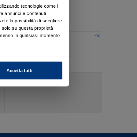
utilizzando tecnologie come i
re annunci e contenuti
vete la possibilità di scegliere
li solo su questa proprietà
consenso in qualsiasi momento
27
28
29
alche metro,
Accetta tutti
e specifiche (impronte
ezione dettagli
. Puoi
l media e per analizzare il
nostri partner che si occupano
azioni che ha fornito loro o