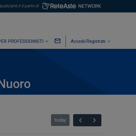
iudiziarie.it è parte di
PER PROFESSIONISTI
Accedi/Registrati
 Nuoro
today