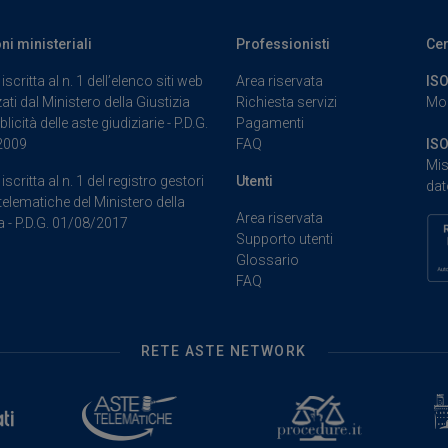
oni ministeriali
Professionisti
Cer
iscritta al n. 1 dell’elenco siti web
Area riservata
ISO
ati dal Ministero della Giustizia
Richiesta servizi
Mod
blicità delle aste giudiziarie - P.D.G.
Pagamenti
2009
FAQ
ISO
Mis
iscritta al n. 1 del registro gestori
Utenti
dat
telematiche del Ministero della
Area riservata
a - P.D.G. 01/08/2017
Supporto utenti
Glossario
FAQ
RETE ASTE NETWORK