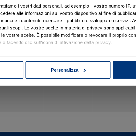
rattiamo i vostri dati personali, ad esempio il vostro numero IP, 
 dopo passo.
dere alle informazioni sul vostro dispositivo al fine di pubblica
nunci e i contenuti, ricercare il pubblico e sviluppare i servizi. A
r quali scopi. Le vostre scelte in materia di privacy sono applicabi
to le vostre scelte. È possibile modificare o revocare il proprio 
25
26
 o facendo clic sull'icona di attivazione della privacy.
mo anche:
oni sulla tua posizione geografica, con un'approssimazione di qu
Personalizza
spositivo, scansionandolo attivamente alla ricerca di caratteristich
aborati i tuoi dati personali e imposta le tue preferenze nella
s
consenso in qualsiasi momento dalla Dichiarazione sui cookie.
nalizzare contenuti ed annunci, per fornire funzionalità dei socia
inoltre informazioni sul modo in cui utilizza il nostro sito con i 
icità e social media, i quali potrebbero combinarle con altre inform
lizzo dei loro servizi.