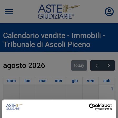
Calendario vendite - Immobili -
Tribunale di Ascoli Piceno
agosto 2026
today
dom
lun
mar
mer
gio
ven
sab
1
2
3
4
5
6
7
8