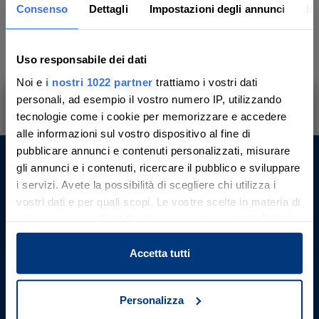
Consenso
Dettagli
Impostazioni degli annunci
In
9
10
11
12
13
14
15
Uso responsabile dei dati
16
17
18
19
20
21
22
Noi e
i nostri 1022 partner
trattiamo i vostri dati
personali, ad esempio il vostro numero IP, utilizzando
23
24
25
26
27
28
29
tecnologie come i cookie per memorizzare e accedere
Ti aiutiamo a trovare, comprendere e
alle informazioni sul vostro dispositivo al fine di
partecipare all’asta in sicurezza.
pubblicare annunci e contenuti personalizzati, misurare
30
31
Con noi, passo dopo passo.
gli annunci e i contenuti, ricercare il pubblico e sviluppare
Aste Giudiziarie Inlinea S.p.A.
i servizi. Avete la possibilità di scegliere chi utilizza i
vostri dati e per quali scopi. Le vostre scelte in materia di
Scali d’Azeglio, 2/6
Scopri il servizio
privacy sono applicabili solo su questa proprietà digitale
57123 , Livorno (LI)
P. IVA 01301540496
in cui avete effettuato le vostre scelte. È possibile
Codice Unico Fatturazione: M5UXCR1
modificare o revocare il proprio consenso in qualsiasi
Accetta tutti
REA LI - 116749
momento dalla Dichiarazione sui cookie o facendo clic
Telefono: +39 0586 20141
sull'icona di attivazione della privacy.
E-mail:
Contattaci
Personalizza