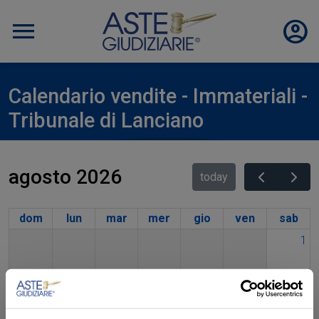
Calendario vendite - Immateriali -
Tribunale di Lanciano
agosto 2026
today
dom
lun
mar
mer
gio
ven
sab
1
2
3
4
5
6
7
8