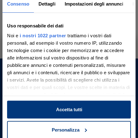
Consenso
Dettagli
Impostazioni degli annunci
In
9
10
11
12
13
14
15
Uso responsabile dei dati
16
17
18
19
20
21
22
Noi e
i nostri 1022 partner
trattiamo i vostri dati
personali, ad esempio il vostro numero IP, utilizzando
23
24
25
26
27
28
29
tecnologie come i cookie per memorizzare e accedere
Ti aiutiamo a trovare, comprendere e
alle informazioni sul vostro dispositivo al fine di
partecipare all’asta in sicurezza.
pubblicare annunci e contenuti personalizzati, misurare
30
31
Con noi, passo dopo passo.
gli annunci e i contenuti, ricercare il pubblico e sviluppare
Aste Giudiziarie Inlinea S.p.A.
i servizi. Avete la possibilità di scegliere chi utilizza i
vostri dati e per quali scopi. Le vostre scelte in materia di
Scali d’Azeglio, 2/6
Scopri il servizio
privacy sono applicabili solo su questa proprietà digitale
57123 , Livorno (LI)
P. IVA 01301540496
in cui avete effettuato le vostre scelte. È possibile
Codice Unico Fatturazione: M5UXCR1
modificare o revocare il proprio consenso in qualsiasi
Accetta tutti
REA LI - 116749
momento dalla Dichiarazione sui cookie o facendo clic
Telefono: +39 0586 20141
sull'icona di attivazione della privacy.
E-mail:
Contattaci
Personalizza