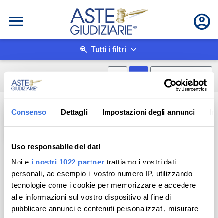
Tutti i filtri
Mostra mappa
Mostra come box
1
risultati
Salva ricerca
Consenso
Dettagli
Impostazioni degli annunci
In
Asta telematica
Vetrina
Uso responsabile dei dati
Noi e
i nostri 1022 partner
trattiamo i vostri dati
personali, ad esempio il vostro numero IP, utilizzando
tecnologie come i cookie per memorizzare e accedere
alle informazioni sul vostro dispositivo al fine di
pubblicare annunci e contenuti personalizzati, misurare