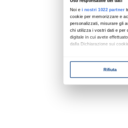
Uso responsabile dei dati
Noi e
i nostri 1022 partner
t
cookie per memorizzare e acce
personalizzati, misurare gli an
chi utilizza i vostri dati e pe
digitale in cui avete effettua
dalla Dichiarazione sui cookie
Con il tuo consenso, vorrem
raccogliere informazi
Rifiuta
Identificare il tuo di
digitali).
Approfondisci come vengono el
modificare o ritirare il tuo 
Utilizziamo i cookie per perso
nostro traffico. Condividiamo 
di analisi dei dati web, pubbl