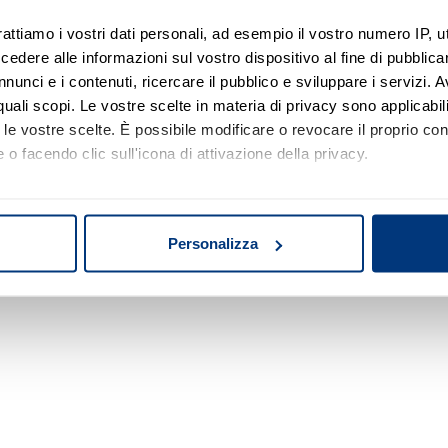
rattiamo i vostri dati personali, ad esempio il vostro numero IP, 
dere alle informazioni sul vostro dispositivo al fine di pubblica
Nessun risultato di ricerca
nunci e i contenuti, ricercare il pubblico e sviluppare i servizi. A
r quali scopi. Le vostre scelte in materia di privacy sono applicabi
Prova a modificare o rimuovere alcuni filtri o
to le vostre scelte. È possibile modificare o revocare il proprio 
a cambiare l'area di ricerca.
 o facendo clic sull'icona di attivazione della privacy.
mo anche:
oni sulla tua posizione geografica, con un'approssimazione di qu
Personalizza
spositivo, scansionandolo attivamente alla ricerca di caratteristich
aborati i tuoi dati personali e imposta le tue preferenze nella
s
consenso in qualsiasi momento dalla Dichiarazione sui cookie.
nalizzare contenuti ed annunci, per fornire funzionalità dei socia
inoltre informazioni sul modo in cui utilizza il nostro sito con i 
icità e social media, i quali potrebbero combinarle con altre inform