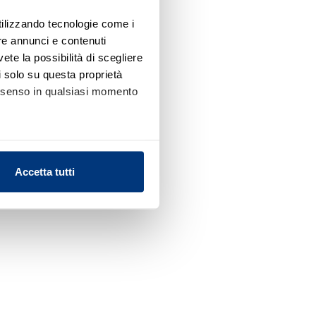
utilizzando tecnologie come i
re annunci e contenuti
vete la possibilità di scegliere
li solo su questa proprietà
consenso in qualsiasi momento
alche metro,
Accetta tutti
e specifiche (impronte
ezione dettagli
. Puoi
l media e per analizzare il
nostri partner che si occupano
azioni che ha fornito loro o