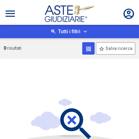
Tutti i filtri
Mostra come box
0
risultati
Salva ricerca