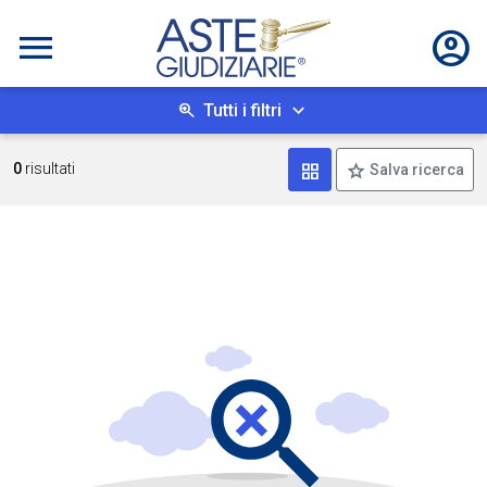
Tutti i filtri
Mostra come box
0
risultati
Salva ricerca