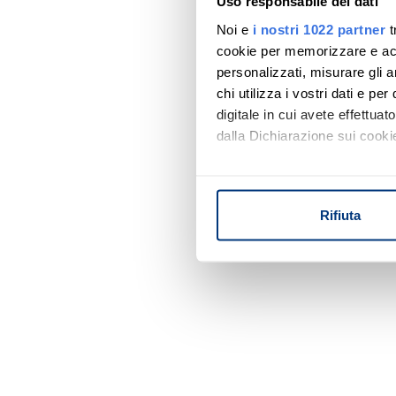
Uso responsabile dei dati
Noi e
i nostri 1022 partner
t
cookie per memorizzare e acce
personalizzati, misurare gli an
chi utilizza i vostri dati e pe
digitale in cui avete effettua
dalla Dichiarazione sui cookie
Con il tuo consenso, vorrem
raccogliere informazi
Rifiuta
Identificare il tuo di
digitali).
Approfondisci come vengono el
modificare o ritirare il tuo 
Utilizziamo i cookie per perso
nostro traffico. Condividiamo 
di analisi dei dati web, pubbl