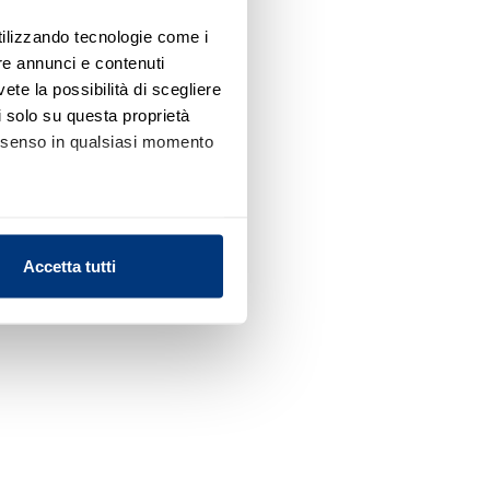
utilizzando tecnologie come i
re annunci e contenuti
vete la possibilità di scegliere
li solo su questa proprietà
consenso in qualsiasi momento
alche metro,
Accetta tutti
e specifiche (impronte
ezione dettagli
. Puoi
l media e per analizzare il
nostri partner che si occupano
azioni che ha fornito loro o