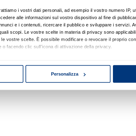
rattiamo i vostri dati personali, ad esempio il vostro numero IP, 
dere alle informazioni sul vostro dispositivo al fine di pubblica
Nessun risultato di ricerca
nunci e i contenuti, ricercare il pubblico e sviluppare i servizi. A
r quali scopi. Le vostre scelte in materia di privacy sono applicabi
Prova a modificare o rimuovere alcuni filtri o
to le vostre scelte. È possibile modificare o revocare il proprio 
a cambiare l'area di ricerca.
 o facendo clic sull'icona di attivazione della privacy.
mo anche:
oni sulla tua posizione geografica, con un'approssimazione di qu
Personalizza
spositivo, scansionandolo attivamente alla ricerca di caratteristich
aborati i tuoi dati personali e imposta le tue preferenze nella
s
consenso in qualsiasi momento dalla Dichiarazione sui cookie.
nalizzare contenuti ed annunci, per fornire funzionalità dei socia
inoltre informazioni sul modo in cui utilizza il nostro sito con i 
icità e social media, i quali potrebbero combinarle con altre inform