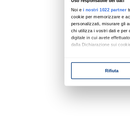
Uso responsabile dei dati
Noi e
i nostri 1022 partner
t
cookie per memorizzare e acce
personalizzati, misurare gli an
chi utilizza i vostri dati e pe
digitale in cui avete effettua
dalla Dichiarazione sui cookie
Con il tuo consenso, vorrem
raccogliere informazi
Rifiuta
Identificare il tuo di
digitali).
Approfondisci come vengono el
modificare o ritirare il tuo 
Utilizziamo i cookie per perso
nostro traffico. Condividiamo 
di analisi dei dati web, pubbl