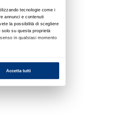
utilizzando tecnologie come i
re annunci e contenuti
vete la possibilità di scegliere
li solo su questa proprietà
consenso in qualsiasi momento
alche metro,
Accetta tutti
e specifiche (impronte
ezione dettagli
. Puoi
l media e per analizzare il
nostri partner che si occupano
azioni che ha fornito loro o