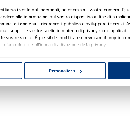
rattiamo i vostri dati personali, ad esempio il vostro numero IP, 
dere alle informazioni sul vostro dispositivo al fine di pubblica
Nessun risultato di ricerca
nunci e i contenuti, ricercare il pubblico e sviluppare i servizi. A
r quali scopi. Le vostre scelte in materia di privacy sono applicabi
Prova a modificare o rimuovere alcuni filtri o
to le vostre scelte. È possibile modificare o revocare il proprio 
a cambiare l'area di ricerca.
 o facendo clic sull'icona di attivazione della privacy.
mo anche:
oni sulla tua posizione geografica, con un'approssimazione di qu
Personalizza
spositivo, scansionandolo attivamente alla ricerca di caratteristich
aborati i tuoi dati personali e imposta le tue preferenze nella
s
consenso in qualsiasi momento dalla Dichiarazione sui cookie.
nalizzare contenuti ed annunci, per fornire funzionalità dei socia
inoltre informazioni sul modo in cui utilizza il nostro sito con i 
icità e social media, i quali potrebbero combinarle con altre inform