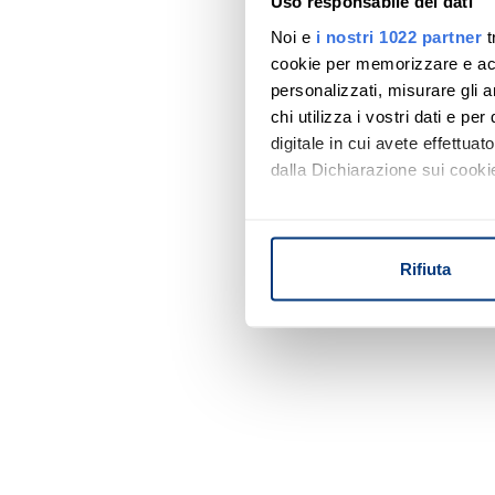
Uso responsabile dei dati
Noi e
i nostri 1022 partner
t
cookie per memorizzare e acce
personalizzati, misurare gli an
chi utilizza i vostri dati e pe
digitale in cui avete effettua
dalla Dichiarazione sui cookie
Con il tuo consenso, vorrem
raccogliere informazi
Rifiuta
Identificare il tuo di
digitali).
Approfondisci come vengono el
modificare o ritirare il tuo 
Utilizziamo i cookie per perso
nostro traffico. Condividiamo 
di analisi dei dati web, pubbl