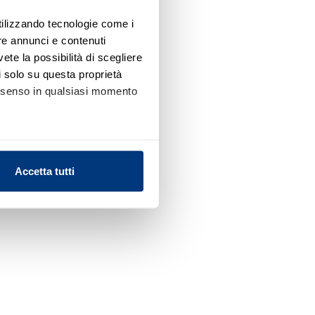
utilizzando tecnologie come i
re annunci e contenuti
vete la possibilità di scegliere
li solo su questa proprietà
consenso in qualsiasi momento
alche metro,
Accetta tutti
e specifiche (impronte
ezione dettagli
. Puoi
l media e per analizzare il
nostri partner che si occupano
azioni che ha fornito loro o