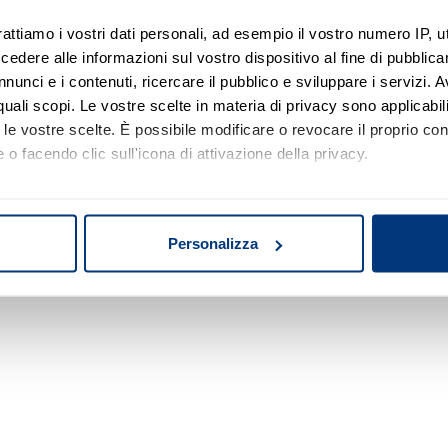
rattiamo i vostri dati personali, ad esempio il vostro numero IP, 
dere alle informazioni sul vostro dispositivo al fine di pubblica
Nessun risultato di ricerca
nunci e i contenuti, ricercare il pubblico e sviluppare i servizi. A
r quali scopi. Le vostre scelte in materia di privacy sono applicabi
Prova a modificare o rimuovere alcuni filtri o
to le vostre scelte. È possibile modificare o revocare il proprio 
a cambiare l'area di ricerca.
 o facendo clic sull'icona di attivazione della privacy.
mo anche:
oni sulla tua posizione geografica, con un'approssimazione di qu
Personalizza
spositivo, scansionandolo attivamente alla ricerca di caratteristich
aborati i tuoi dati personali e imposta le tue preferenze nella
s
consenso in qualsiasi momento dalla Dichiarazione sui cookie.
nalizzare contenuti ed annunci, per fornire funzionalità dei socia
inoltre informazioni sul modo in cui utilizza il nostro sito con i 
icità e social media, i quali potrebbero combinarle con altre inform