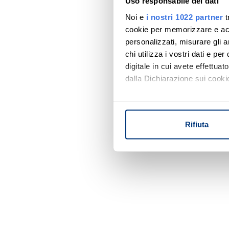
Uso responsabile dei dati
Noi e
i nostri 1022 partner
t
cookie per memorizzare e acce
personalizzati, misurare gli an
chi utilizza i vostri dati e pe
digitale in cui avete effettua
dalla Dichiarazione sui cookie
Con il tuo consenso, vorrem
raccogliere informazi
Rifiuta
Identificare il tuo di
digitali).
Approfondisci come vengono el
modificare o ritirare il tuo 
Utilizziamo i cookie per perso
nostro traffico. Condividiamo 
di analisi dei dati web, pubbl