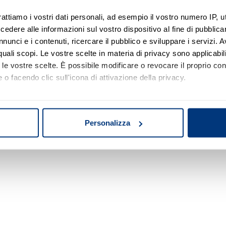
rattiamo i vostri dati personali, ad esempio il vostro numero IP, 
dere alle informazioni sul vostro dispositivo al fine di pubblica
Nessun risultato di ricerca
nunci e i contenuti, ricercare il pubblico e sviluppare i servizi. A
r quali scopi. Le vostre scelte in materia di privacy sono applicabi
Prova a modificare o rimuovere alcuni filtri o
to le vostre scelte. È possibile modificare o revocare il proprio 
a cambiare l'area di ricerca.
 o facendo clic sull'icona di attivazione della privacy.
mo anche:
oni sulla tua posizione geografica, con un'approssimazione di qu
Personalizza
spositivo, scansionandolo attivamente alla ricerca di caratteristich
aborati i tuoi dati personali e imposta le tue preferenze nella
s
consenso in qualsiasi momento dalla Dichiarazione sui cookie.
nalizzare contenuti ed annunci, per fornire funzionalità dei socia
inoltre informazioni sul modo in cui utilizza il nostro sito con i 
icità e social media, i quali potrebbero combinarle con altre inform