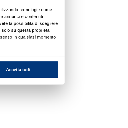
utilizzando tecnologie come i
re annunci e contenuti
vete la possibilità di scegliere
li solo su questa proprietà
consenso in qualsiasi momento
alche metro,
Accetta tutti
e specifiche (impronte
ezione dettagli
. Puoi
l media e per analizzare il
nostri partner che si occupano
azioni che ha fornito loro o