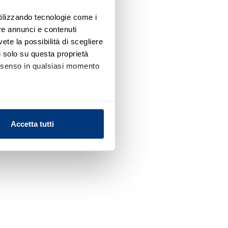
utilizzando tecnologie come i
re annunci e contenuti
vete la possibilità di scegliere
li solo su questa proprietà
consenso in qualsiasi momento
alche metro,
Accetta tutti
e specifiche (impronte
ezione dettagli
. Puoi
l media e per analizzare il
nostri partner che si occupano
azioni che ha fornito loro o