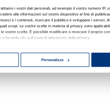
rattiamo i vostri dati personali, ad esempio il vostro numero IP, 
dere alle informazioni sul vostro dispositivo al fine di pubblica
Nessun risultato di ricerca
nunci e i contenuti, ricercare il pubblico e sviluppare i servizi. A
r quali scopi. Le vostre scelte in materia di privacy sono applicabi
Prova a modificare o rimuovere alcuni filtri o
to le vostre scelte. È possibile modificare o revocare il proprio 
a cambiare l'area di ricerca.
 o facendo clic sull'icona di attivazione della privacy.
mo anche:
oni sulla tua posizione geografica, con un'approssimazione di qu
Personalizza
spositivo, scansionandolo attivamente alla ricerca di caratteristich
aborati i tuoi dati personali e imposta le tue preferenze nella
s
consenso in qualsiasi momento dalla Dichiarazione sui cookie.
nalizzare contenuti ed annunci, per fornire funzionalità dei socia
inoltre informazioni sul modo in cui utilizza il nostro sito con i 
icità e social media, i quali potrebbero combinarle con altre inform