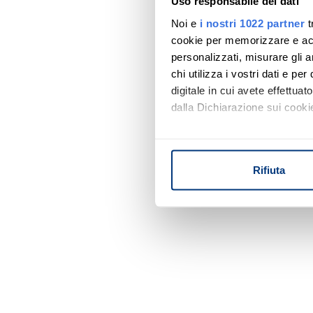
Uso responsabile dei dati
Noi e
i nostri 1022 partner
t
cookie per memorizzare e acce
personalizzati, misurare gli an
chi utilizza i vostri dati e pe
digitale in cui avete effettua
dalla Dichiarazione sui cookie
Con il tuo consenso, vorrem
raccogliere informazi
Rifiuta
Identificare il tuo di
digitali).
Approfondisci come vengono el
modificare o ritirare il tuo 
Utilizziamo i cookie per perso
nostro traffico. Condividiamo 
di analisi dei dati web, pubbl